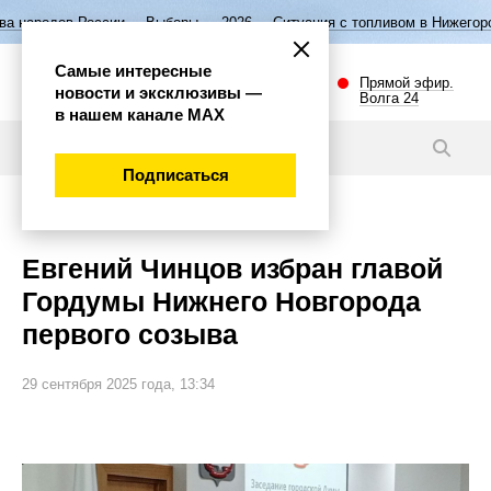
ии
Выборы — 2026
Ситуация с топливом в Нижегородской области
Самые интересные
Прямой эфир.
новости и эксклюзивы —
Волга 24
в нашем канале МАХ
Новости
Подписаться
Политика
Евгений Чинцов избран главой
Гордумы Нижнего Новгорода
первого созыва
29 сентября 2025 года, 13:34