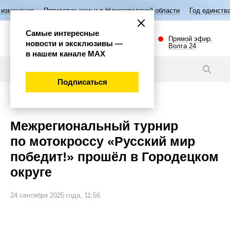
етие семьи в Нижегородской области
Год единства народов России
Самые интересные
Прямой эфир.
новости и эксклюзивы —
Волга 24
в нашем канале МАХ
Новости
Подписаться
Спорт
Межрегиональный турнир
по мотокроссу «Русский мир
победит!» прошёл в Городецком
округе
24 сентября 2025 года, 11:56