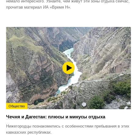
немало интересного. Узнайте, чем живут эти зоны отдыха сейчас,
прочитав материал ИА «Время Н».
Общество
Чечня и Дагестан: плюсы и минусы отдыха
Нижегородцы познакомились с особенностями пребывания в этих
кавказских республиках.