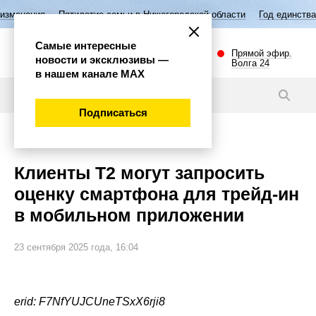
ятилетие семьи в Нижегородской области
Год единства народов Росс
Самые интересные
Прямой эфир.
новости и эксклюзивы —
Волга 24
в нашем канале МАХ
Новости
Подписаться
Общество
Клиенты Т2 могут запросить
оценку смартфона для трейд-ин
в мобильном приложении
23 сентября 2025 года, 16:04
erid: F7NfYUJCUneTSxX6rji8