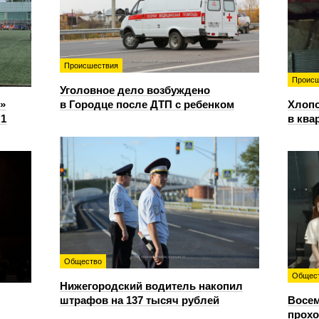
Происшествия
Происш
Уголовное дело возбуждено
»
в Городце после ДТП с ребенком
Хлопо
:1
в ква
Общество
Общес
Нижегородский водитель накопил
штрафов на 137 тысяч рублей
Восем
прохо