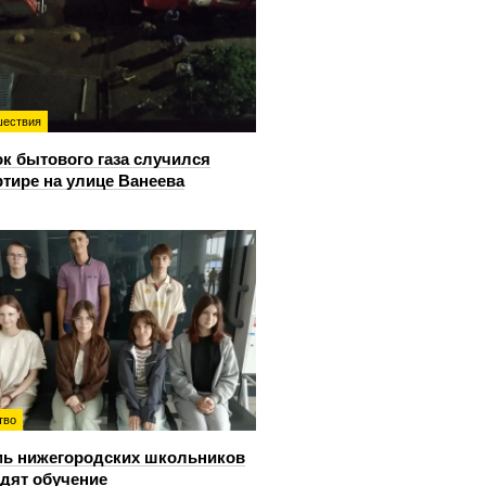
ествия
к бытового газа случился
ртире на улице Ванеева
тво
ь нижегородских школьников
дят обучение