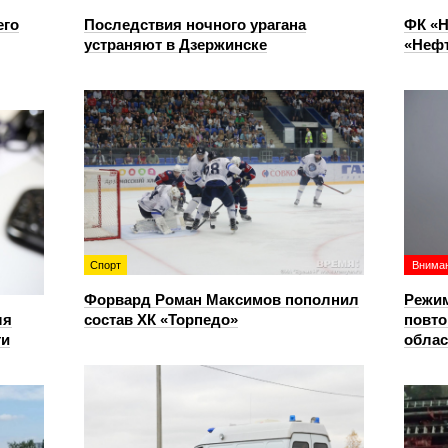
его
Последствия ночного урагана
ФК «Н
устраняют в Дзержинске
«Нефт
Спорт
Вниман
Форвард Роман Максимов пополнил
Режим
ля
состав ХК «Торпедо»
повто
ти
облас