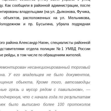
ду. Как сообщили в районной администрации, после
нтированы владельцами (на ул. Дьяконова, Фучика,
ь объектов, расположенных на ул. Мельникова,
 Молодежном и пр. Бусыгина, убрала подрядная
ого района Александр Нагин, специалисты районной
редставителями отдела полиции №1 УМВД России
ые рейды, в том числе по обращениям жителей.
 демонтирован несанкционированный торговый
ина. У его владельцев не было документов,
ещения объекта. Кроме того, автозаводцы
ные грязь и мусор рядом с павильоном», —
 подчеркнув, что с начала года по результатам
чек было выписано более 100 протоколов