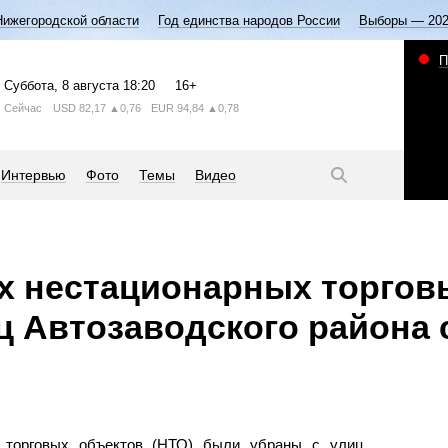
Нижегородской области
Год единства народов России
Выборы — 20
П
Суббота
, 8 августа
18:20
16+
Сейчас
USD
82,17
▲0,76
EUR
94,84
▲0,78
Интервью
Фото
Темы
Видео
х нестационарных торгов
ц Автозаводского района 
х торговых объектов (НТО) были убраны с улиц