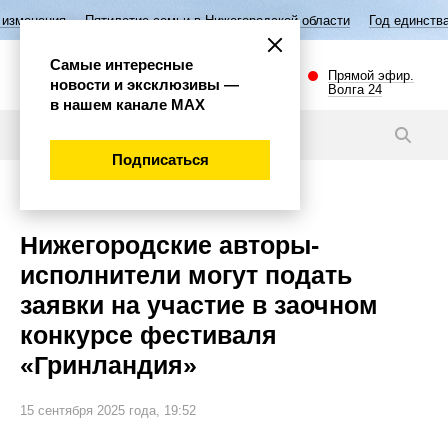
тилетие семьи в Нижегородской области
Год единства народов Росси
Самые интересные
Прямой эфир.
новости и эксклюзивы —
Волга 24
в нашем канале МАХ
Новости
Подписаться
Культура
Нижегородские авторы-
исполнители могут подать
заявки на участие в заочном
конкурсе фестиваля
«Гринландия»
15 сентября 2025 года, 19:52