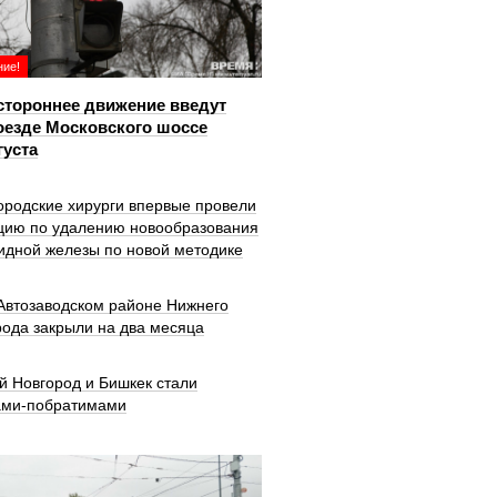
ие!
тороннее движение введут
оезде Московского шоссе
густа
ородские хирурги впервые провели
цию по удалению новообразования
идной железы по новой методике
 Автозаводском районе Нижнего
рода закрыли на два месяца
й Новгород и Бишкек стали
ами-побратимами