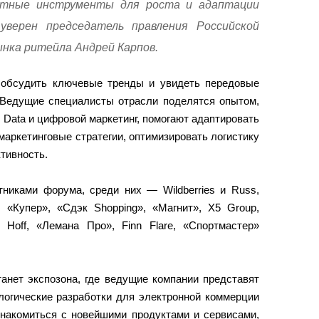
етные инструменты для роста и адаптации
верен председатель правления Российской
ынка ритейла Андрей Карпов.
т обсудить ключевые тренды и увидеть передовые
. Ведущие специалисты отрасли поделятся опытом,
ig Data и цифровой маркетинг, помогают адаптировать
маркетинговые стратегии, оптимизировать логистику
тивность.
тниками форума, среди них — Wildberries и Russ,
 «Купер», «Сдэк Shopping», «Магнит», X5 Group,
 Hoff, «Лемана Про», Finn Flare, «Спортмастер»
нет экспозона, где ведущие компании представят
логические разработки для электронной коммерции
знакомиться с новейшими продуктами и сервисами,