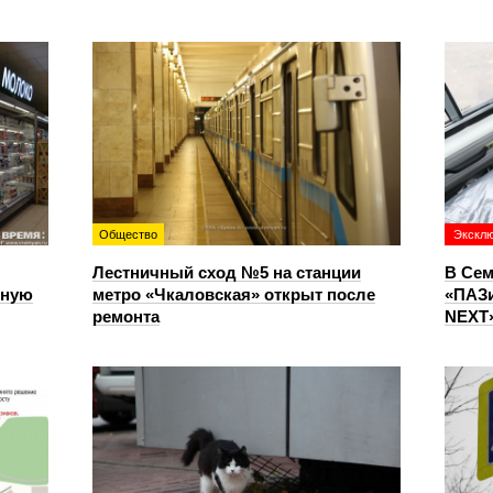
Общество
Экскл
Лестничный сход №5 на станции
В Сем
чную
метро «Чкаловская» открыт после
«ПАЗи
ремонта
NEXT»