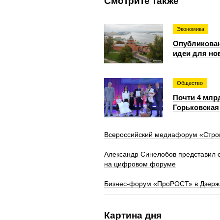
Смотрите также
Экономика
Опубликован
идеи для но
Общество
Почти 4 млр
Горьковская 
Всероссийский медиафорум «Строим
Александр Синелобов представил 
на цифровом форуме
Бизнес‑форум «ПроРОСТ» в Дзержи
Картина дня