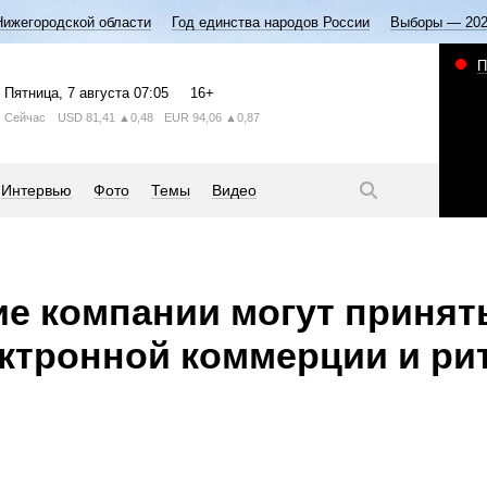
Нижегородской области
Год единства народов России
Выборы — 20
П
Пятница
, 7 августа
07:05
16+
Сейчас
USD
81,41
▲0,48
EUR
94,06
▲0,87
Интервью
Фото
Темы
Видео
е компании могут принят
ктронной коммерции и рит