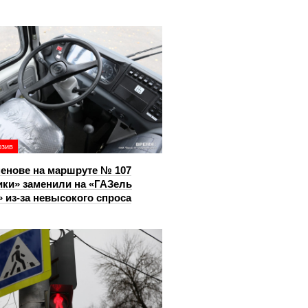
юзив
енове на маршруте № 107
ки» заменили на «ГАЗель
 из‑за невысокого спроса