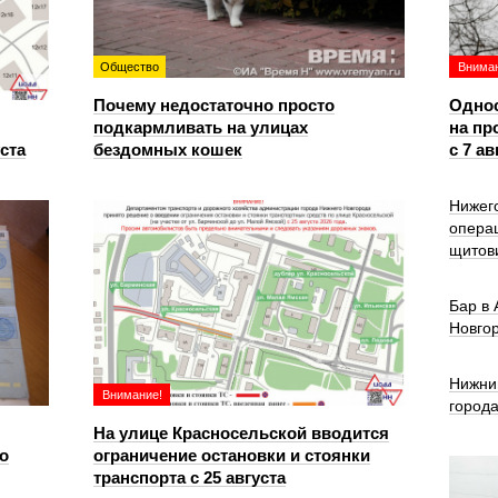
Общество
Вниман
Почему недостаточно просто
Однос
подкармливать на улицах
на пр
уста
бездомных кошек
с 7 ав
Нижег
опера
щитов
Бар в
Новго
Нижни
Внимание!
город
На улице Красносельской вводится
о
ограничение остановки и стоянки
транспорта с 25 августа