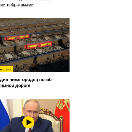
ами-побратимами
ествия
дин нижегородец погиб
лезной дороге