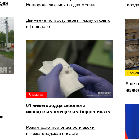
дике
Новгорода закрыли на два месяца
город
Движение по мосту через Пижму открыто
в Тоншаеве
Происш
Еще о
на же
Внимание!
64 нижегородца заболели
иксодовым клещевым боррелиозом
ли
Режим ракетной опасности ввели
в Нижегородской области