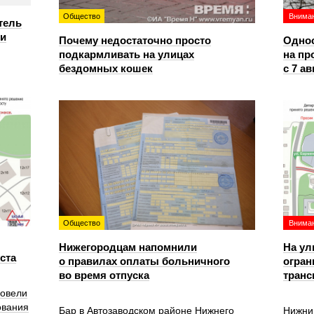
Общество
Вниман
тель
ри
Почему недостаточно просто
Однос
подкармливать на улицах
на пр
бездомных кошек
с 7 ав
Общество
Вниман
Нижегородцам напомнили
На ул
уста
о правилах оплаты больничного
огран
во время отпуска
транс
ровели
ования
Бар в Автозаводском районе Нижнего
Нижни