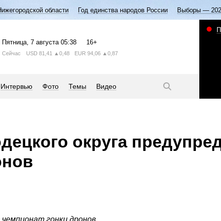
Нижегородской области
Год единства народов России
Выборы — 20
П
Пятница
, 7 августа
05:38
16+
Сейчас
USD
81,41
▲0,48
EUR
94,06
▲0,87
Интервью
Фото
Темы
Видео
децкого округа предупре
онов
 чемпионат гонки дронов.