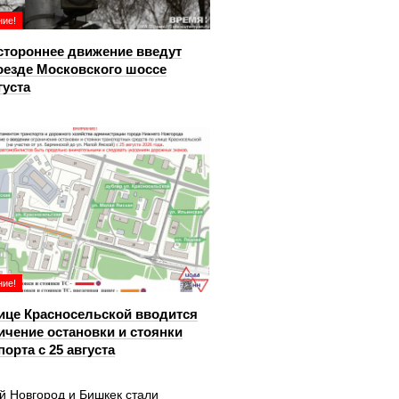
ие!
тороннее движение введут
оезде Московского шоссе
густа
ие!
ице Красносельской вводится
ичение остановки и стоянки
порта с 25 августа
й Новгород и Бишкек стали