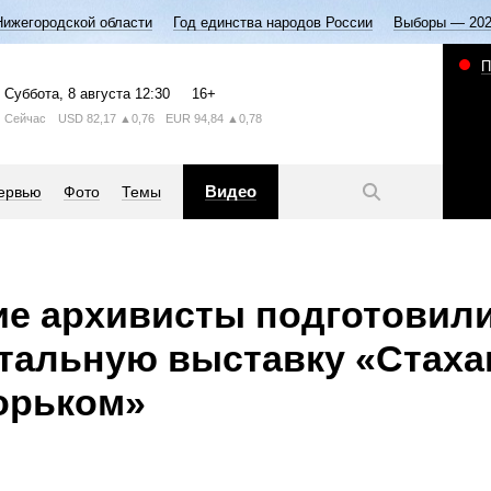
Нижегородской области
Год единства народов России
Выборы — 20
П
Суббота
, 8 августа
12:30
16+
Сейчас
USD
82,17
▲0,76
EUR
94,84
▲0,78
Видео
ервью
Фото
Темы
ие архивисты подготовил
тальную выставку «Стаха
орьком»