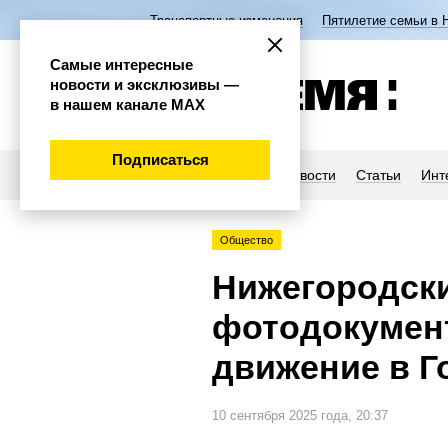
Транспортные изменения
Пятилетие семьи в 
Самые интересные
новости и эксклюзивы —
в нашем канале МАХ
Подписаться
Новости
Статьи
Инт
Общество
Нижегородск
фотодокумен
движение в Г
10 сентября 2025 года, 20:37