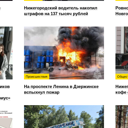
я
Нижегородский водитель накопил
Ровно
штрафов на 137 тысяч рублей
Новго
Происшествия
Общес
иков
На проспекте Ленина в Дзержинске
Нижег
вспыхнул пожар
кофе 
риус»