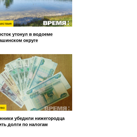
ествия
сток утонул в водоеме
ашинском округе
тво
ники убедили нижегородца
ить долги по налогам