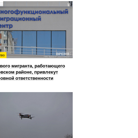
тво
вого мигранта, работающего
овском районе, привлекут
ловной ответственности