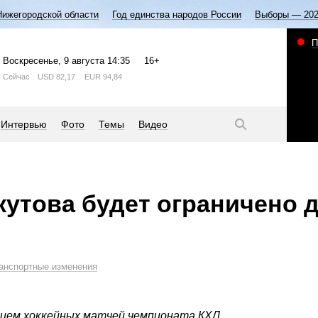
Нижегородской области
Год единства народов России
Выборы — 20
П
Воскресенье
, 9 августа
14:35
16+
Сейчас
USD
82,17
EUR
94,84
Интервью
Фото
Темы
Видео
кутова будет ограничено 
анспортные изменения
нием хоккейных матчей чемпионата КХЛ.