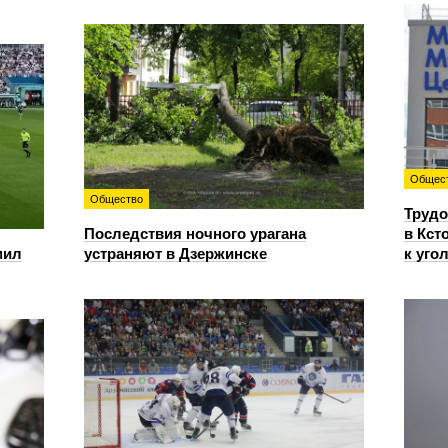
Общес
Общество
Трудо
Последствия ночного урагана
в Кст
мил
устраняют в Дзержинске
к уго