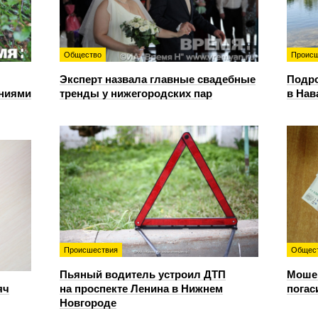
Общество
Происш
Эксперт назвала главные свадебные
Подро
ениями
тренды у нижегородских пар
в Нав
Происшествия
Общес
Пьяный водитель устроил ДТП
Мошен
яч
на проспекте Ленина в Нижнем
погас
Новгороде