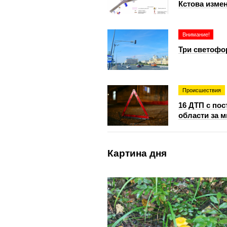
Кстова измен
Внимание!
Три светофо
Происшествия
16 ДТП с по
области за 
Картина дня