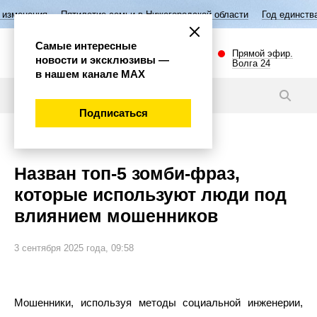
Пятилетие семьи в Нижегородской области
Год единства народов Ро
Самые интересные
Прямой эфир.
новости и эксклюзивы —
Волга 24
в нашем канале МАХ
Новости
Подписаться
Экономика
Назван топ-5 зомби-фраз,
которые используют люди под
влиянием мошенников
3 сентября 2025 года, 09:58
Мошенники, используя методы социальной инженерии,