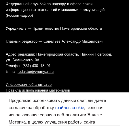
Федеральной службой по надзору в сфере связи,
информационных технологий и массовых коммуникаций
(Роскомнадзор)
Учредитель — Правительство Нижегородской области
Главный редактор — Савельев Александр Михайлович
Адрес редакции: Нижегородская область, Нижний Новгород,
ул. Белинского, 9А
Телефон (831) 430−18−91
E-mail
redaktor@vremyan.ru
Информация об агентстве
Правила использования материалов
Продолжая использовать данный сайт, вы даете
Информационная политика использования «cookies»-файлов
согласие на обработку
файлов cookie
, включая
использование сервиса веб-аналитики Яндекс
Ресурс содержит материалы 16+
Метрика, в целях улучшения работы сайта