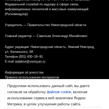
Федеральной службой по надзору в сфере связи,
информационных технологий и массовых коммуникаций
(Роскомнадзор)
Учредитель — Правительство Нижегородской области
Главный редактор — Савельев Александр Михайлович
Адрес редакции: Нижегородская область, Нижний Новгород,
ул. Белинского, 9А
Телефон (831) 430−18−91
E-mail
redaktor@vremyan.ru
Информация об агентстве
Правила использования материалов
Продолжая использовать данный сайт, вы даете
Информационная политика использования «cookies»-файлов
согласие на обработку
файлов cookie
, включая
использование сервиса веб-аналитики Яндекс
Ресурс содержит материалы 16+
Метрика, в целях улучшения работы сайта