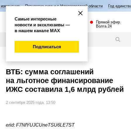
Пятилетие семьи в Нижегородской области
Год единства народов Рос
Самые интересные
Прямой эфир.
новости и эксклюзивы —
Волга 24
в нашем канале МАХ
Новости
Подписаться
Экономика
ВТБ: сумма соглашений
на льготное финансирование
ИЖС составила 1,6 млрд рублей
2 сентября 2025 года, 13:50
erid: F7NfYUJCUneTSU6LE7ST