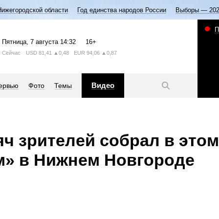
Нижегородской области
Год единства народов России
Выборы — 20
П
Пятница
, 7 августа
14:32
16+
Сейчас
USD
81,41
▲0,48
EUR
94,06
▲0,87
Видео
ервью
Фото
Темы
яч зрителей собрал в этом
м» в Нижнем Новгороде