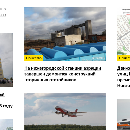
цию
азе
Общество
Общес
На нижегородской станции аэрации
Движе
завершен демонтаж конструкций
улиц 
вторичных отстойников
време
Новг
ья
5 году