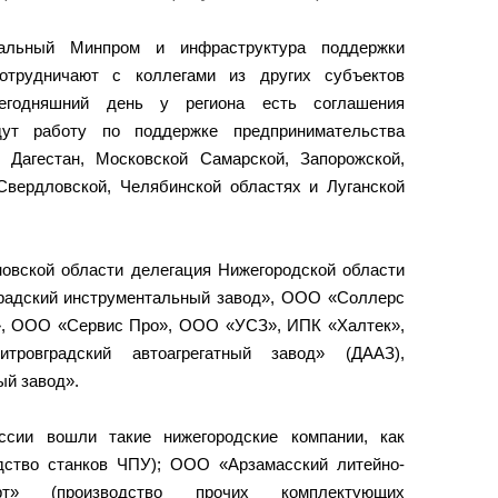
нальный Минпром и инфраструктура поддержки
сотрудничают с коллегами из других субъектов
егодняшний день у региона есть соглашения
дут работу по поддержке предпринимательства
 Дагестан, Московской Самарской, Запорожской,
 Свердловской, Челябинской областях и Луганской
новской области делегация Нижегородской области
адский инструментальный завод», ООО «Соллерс
, ООО «Сервис Про», ООО «УСЗ», ИПК «Халтек»,
овградский автоагрегатный завод» (ДААЗ),
й завод».
ссии вошли такие нижегородские компании, как
ство станков ЧПУ); ООО «Арзамасский литейно-
рт» (производство прочих комплектующих