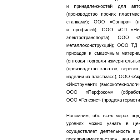
и принадлежностей для авт
(производство прочих пластма
станками); ООО «Сэппра» (пр
и профилей); ООО «СП «Нижэк
электротранспорта); ООО «
металлоконструкций); ООО ТД 
присадок к смазочным матери
(оптовая торговля измерительн
(производство канатов, верево
изделий из пластмасс); ООО «Акр
«Инструмент» (высокотехнологи
ООО «Перфоком» (обработк
ООО «Генезис» (продажа герметик
Напомним, обо всех мерах под
уровнях можно узнать в цен
осуществляет деятельность в 
предпринимательство» национ