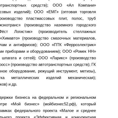
отранспортных средств); ООО «Ал Компани»
ссовых изделий); ООО «ЕМГ» (оптовая торговля
оизводство пластмассовых плит, полос, труб
отранс» (производство наземного городского
Фёст Логистик» (производитель стеллажных
«Химавто» (производство смазочных материалов,
алам и антифризов); ООО «ПТК «Ферроэлектрик»
ыми приборами и оборудованием); ООО «Ромек НН»
к, шпагата и сетей); ООО «Ларикс» (производство
осс» (производство автотранспортных средств); ГК
чное оборудование, режущий инструмент, метизы),
а металлических изделий механическая);
ов) и др.
держки бизнеса на федеральном и региональном
тре «Мой бизнес» (мойбизнес52.рф), который
рамках федерального проекта «Малое и среднее
ального проекта «Эффективная и конкурентная