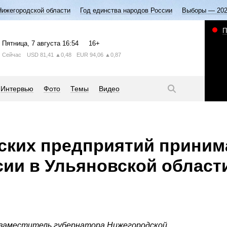
Нижегородской области
Год единства народов России
Выборы — 20
П
Пятница
, 7 августа
16:54
16+
Сейчас
USD
81,41
▲0,48
EUR
94,06
▲0,87
Интервью
Фото
Темы
Видео
ских предприятий приним
сии в Ульяновской област
 заместитель губернатора Нижегородской