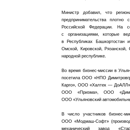
Министр добавил, что регио
предпринимательства плотно 
Российской Федерации. На с
с организациями, которые ве
в Республиках Башкортостан и
Омской, Кировской, Рязанской,
народной республике.
Во время бизнес-миссии в Улья
посетила ООО «НПО Димитровгр
Карго», ООО «Халтек — ДоАЛЛ»
ООО «Призма», ООО «Димитр
ООО «Ульяновский автомобильны
В число участников бизнес-ми
ООО «Модмаш-Софт» (производ
механический завод «Ста