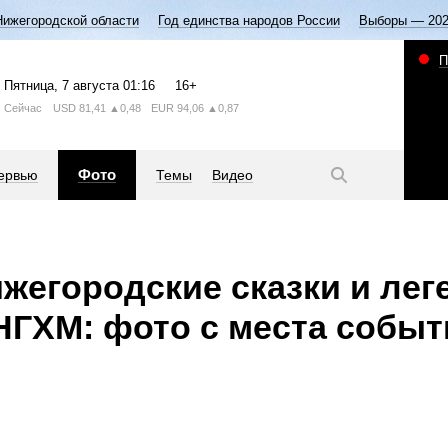
Нижегородской области
Год единства народов России
Выборы — 20
П
Пятница
, 7 августа
01:16
16+
Сейчас
USD
81,41
▲0,48
EUR
94,06
▲0,87
Фото
ервью
Темы
Видео
жегородские сказки и ле
НГХМ: фото с места событ