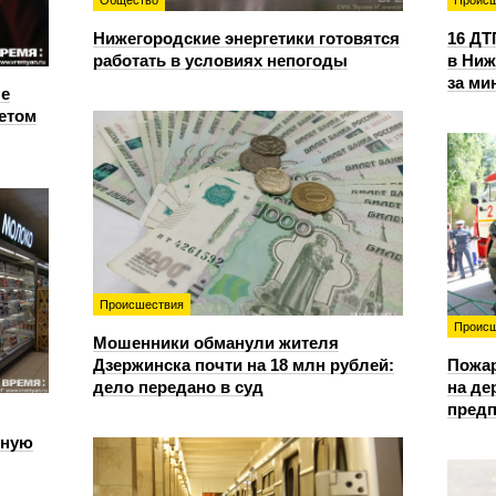
Общество
Происш
Нижегородские энергетики готовятся
16 ДТ
работать в условиях непогоды
в Ниж
за ми
е
етом
Происшествия
Происш
Мошенники обманули жителя
Дзержинска почти на 18 млн рублей:
Пожа
дело передано в суд
на д
предп
чную