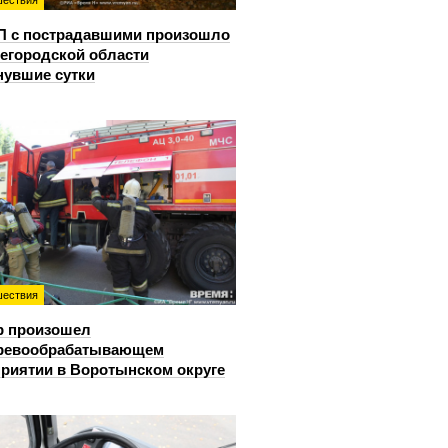
ествия
П с пострадавшими произошло
егородской области
нувшие сутки
ествия
р произошел
еревообрабатывающем
риятии в Воротынском округе