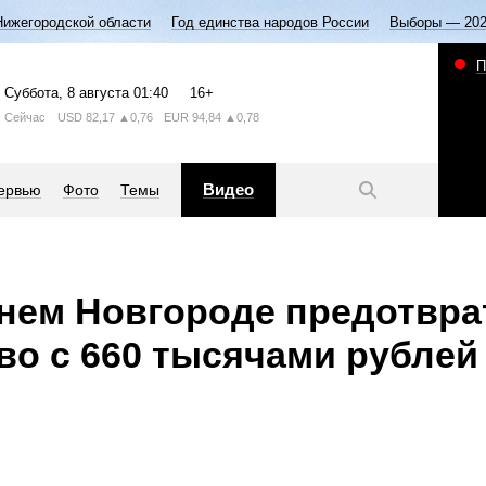
Нижегородской области
Год единства народов России
Выборы — 20
П
Суббота
, 8 августа
01:40
16+
Сейчас
USD
82,17
▲0,76
EUR
94,84
▲0,78
Видео
ервью
Фото
Темы
нем Новгороде предотвра
о с 660 тысячами рублей