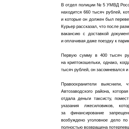
В отдел полиции № 5 УМВД Росси
находится 660 тысяч рублей, ко
и которые он должен был переве
Курьер рассказал, что после ра
вакансию с доставкой докумен
и оплачивая даже поездку к пари
Первую сумму в 400 тысяч ру
на криптокошельки, однако, ког
тысяч рублей, он засомневался и
Правоохранители выяснили, ч
Автозаводского района, котора
отдала деньги таксисту, помес
указания лжесиловиков, кот
за финансирование запреще
возбуждено уголовное дело п
полностью возвращена потерпев