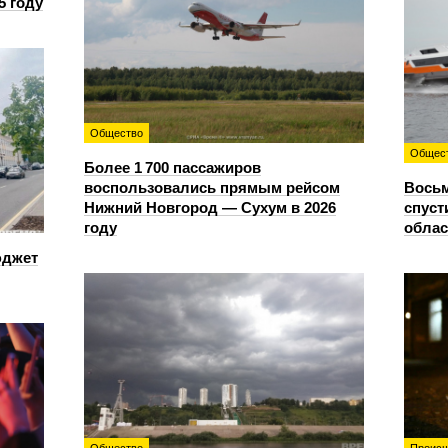
5 году
Общество
Общес
Более 1 700 пассажиров
воспользовались прямым рейсом
Восьм
Нижний Новгород — Сухум в 2026
спуст
году
облас
юджет