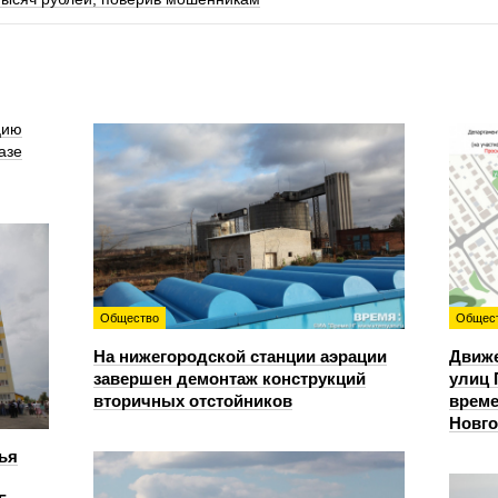
цию
азе
Общество
Общес
На нижегородской станции аэрации
Движе
завершен демонтаж конструкций
улиц 
вторичных отстойников
време
Новг
ья