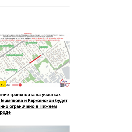
тво
ние транспорта на участках
Пермякова и Керженской будет
нно ограничено в Нижнем
ороде