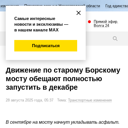
летие семьи в Нижегородской области
Год единства народов России
Самые интересные
Прямой эфир.
новости и эксклюзивы —
Волга 24
в нашем канале МАХ
Новости
Подписаться
Важно
Движение по старому Борскому
мосту обещают полностью
запустить в декабре
28 августа 2025 года, 05:37 Тема:
Транспортные изменения
В сентябре на мосту начнут укладывать асфальт.