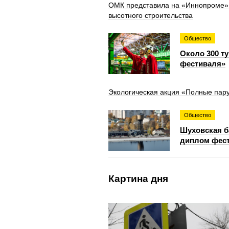
ОМК представила на «Иннопроме» к
высотного строительства
Общество
Около 300 т
фестиваля»
Экологическая акция «Полные пару
Общество
Шуховская б
диплом фест
Картина дня