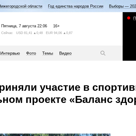
Нижегородской области
Год единства народов России
Выборы — 20
П
Пятница
, 7 августа
22:06
16+
Сейчас
USD
81,41
▲0,48
EUR
94,06
▲0,87
Интервью
Фото
Темы
Видео
риняли участие в спортив
ном проекте «Баланс здо