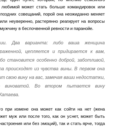
У любимой может стать больше командировок или
, поздних совещаний, порой она неожиданно меняет
 или неуверенно, растерянно реагирует на вопросы
т мужчину в беспочвенной ревности и паранойе.
нии. Два варианта: либо ваша женщина
раженной, цепляется и придирается к вам,
бо становится особенно доброй, заботливой,
та происходят из чувства вины. В первом она
т свою вину на вас, замечая ваши недостатки,
е виноватой. Во втором пытается вину
Катаева.
то при измене она может как сойти на нет (жена
яжет муж или после того, как он уснет, может быть
астроения или без эмоций), так и стать ярче, тогда