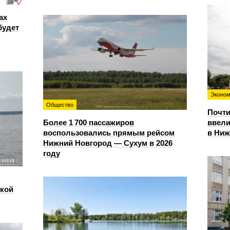
ах
будет
м
Эконом
Общество
Почти
Более 1 700 пассажиров
ввели
воспользовались прямым рейсом
в Ниж
Нижний Новгород — Сухум в 2026
году
ской