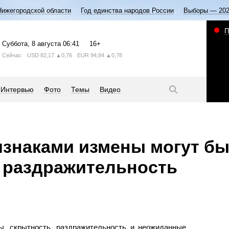
Нижегородской области
Год единства народов России
Выборы — 20
П
Суббота
, 8 августа
06:41
16+
Сейчас
USD
82,17
▲0,76
EUR
94,84
▲0,78
Интервью
Фото
Темы
Видео
изнаками измены могут б
 раздражительность
, скрытность, раздражительность и неожиданные