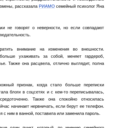
измены, рассказала
РИАМО
семейный психолог Яна
ки не говорят о неверности, но если совпадают
блюдательность.
ратить внимание на изменения во внешности.
больше ухаживать за собой, меняет гардероб,
лье. Также она расцвела, отлично выглядит, полна
ожный признак, когда стало больше переписки
тала блоги в соцсетях и с кем-то переписывалась,
редоточенно. Также она спокойно относилась
йчас начинает нервничать, если берут ее телефон.
я с ним в ванной, поставила или заменила пароль.
ще один пункт, который, по мнению семейного