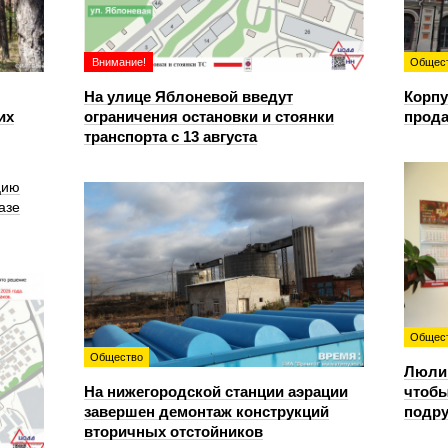
Внимание!
Общес
На улице Яблоневой введут
Корпу
их
ограничения остановки и стоянки
прода
транспорта с 13 августа
цию
азе
Общес
Общество
Люлин
На нижегородской станции аэрации
чтобы
завершен демонтаж конструкций
подру
вторичных отстойников