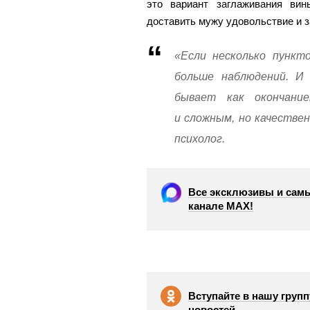
это вариант заглаживания ви
доставить мужу удовольствие и з
«Если несколько пункт
больше наблюдений. И 
бывает как окончани
и сложным, но качестве
психолог.
Все эксклюзивы и самы
канале МАХ!
Вступайте в нашу групп
новостей