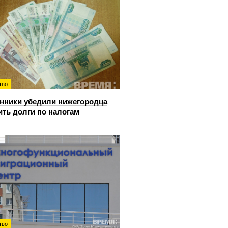
тво
ники убедили нижегородца
ить долги по налогам
тво