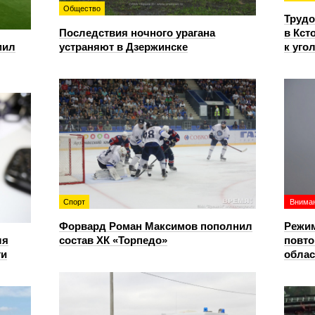
Общество
Трудо
Последствия ночного урагана
в Кст
мил
устраняют в Дзержинске
к уго
Спорт
Вниман
Форвард Роман Максимов пополнил
Режим
ля
состав ХК «Торпедо»
повто
ти
облас