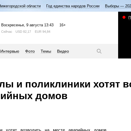
Нижегородской области
Год единства народов России
Выборы — 20
П
Воскресенье
, 9 августа
13:43
16+
Сейчас
USD
82,17
EUR
94,84
Интервью
Фото
Темы
Видео
лы и поликлиники хотят 
рийных домов
и хотят возводить на месте аварийных домов