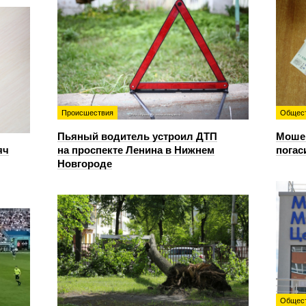
Происшествия
Общес
Пьяный водитель устроил ДТП
Мошен
яч
на проспекте Ленина в Нижнем
погас
Новгороде
Общес