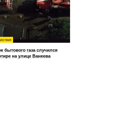
ествия
к бытового газа случился
ртире на улице Ванеева