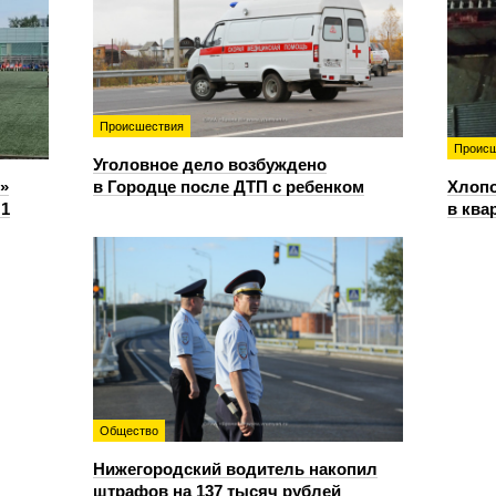
Происшествия
Происш
Уголовное дело возбуждено
»
в Городце после ДТП с ребенком
Хлопо
:1
в ква
Общество
Нижегородский водитель накопил
штрафов на 137 тысяч рублей