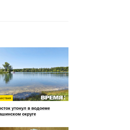
ествия
сток утонул в водоеме
ашинском округе