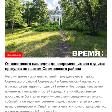
Эксклюзив
От советского наследия до современных зон отдыха:
прогулка по паркам Сормовского района
Лето — время ярких впечатлений: проведите его в парках
Сормовского района! Сормовский и Светлоярский парки, хоть
и расположены вдали от центра Нижнего Новгорода, неизменно
привлекают жителей и гостей города. У этих общественных
пространств богатая история — они стали свидетелями многих
событий, а сегодня по‑прежнему радуют посетителей и хранят
немало интересного. Узнайте, чем живут эти зоны отдыха сейчас,
прочитав материал ИА «Время Н».