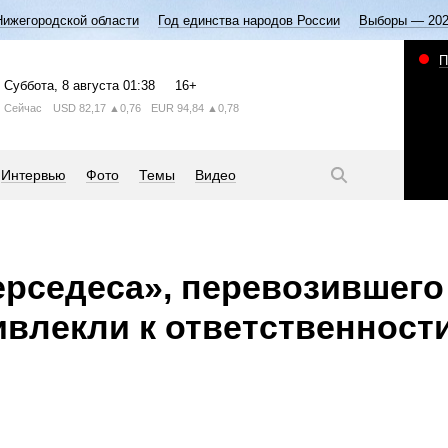
Нижегородской области
Год единства народов России
Выборы — 20
П
Суббота
, 8 августа
01:38
16+
Сейчас
USD
82,17
▲0,76
EUR
94,84
▲0,78
Интервью
Фото
Темы
Видео
рседеса», перевозившего
ивлекли к ответственност