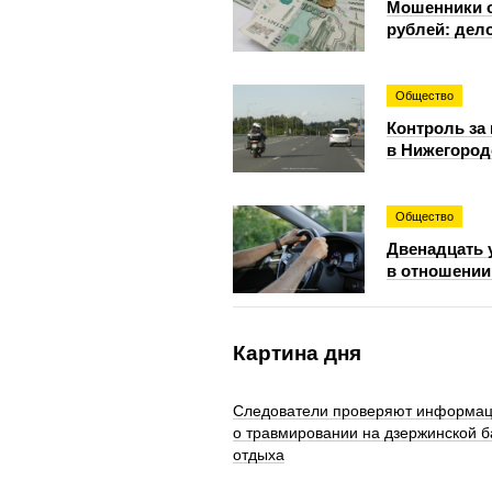
Мошенники о
рублей: дело
Общество
Контроль за
в Нижегород
Общество
Двенадцать 
в отношении
Картина дня
Следователи проверяют информа
о травмировании на дзержинской б
отдыха