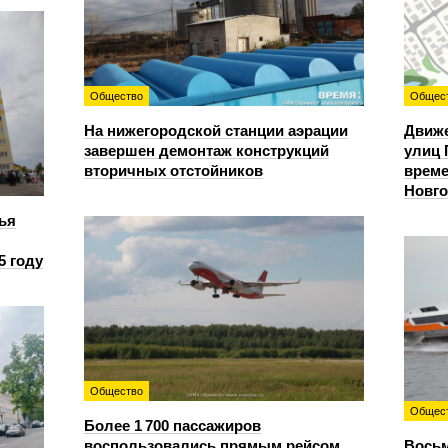
Общество
Общес
На нижегородской станции аэрации
Движе
завершен демонтаж конструкций
улиц 
вторичных отстойников
време
Новг
ья
5 году
Общество
Общес
Более 1 700 пассажиров
воспользовались прямым рейсом
Восьм