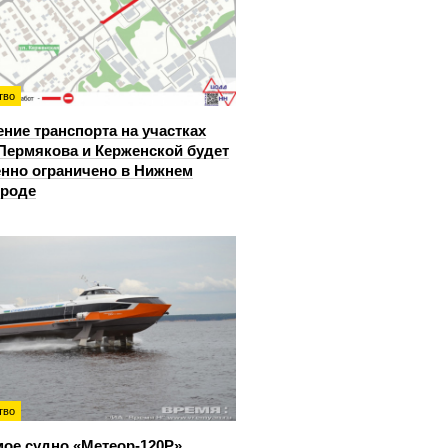
тво
ние транспорта на участках
Пермякова и Керженской будет
нно ограничено в Нижнем
ороде
тво
ое судно «Метеор-120Р»