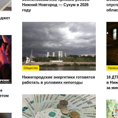
Нижний Новгород — Сухум в 2026
спуст
году
облас
юджет
Общество
Происш
Нижегородские энергетики готовятся
16 ДТ
работать в условиях непогоды
в Ниж
за ми
е
етом