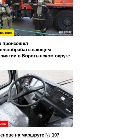
ествия
р произошел
еревообрабатывающем
риятии в Воротынском округе
юзив
енове на маршруте № 107