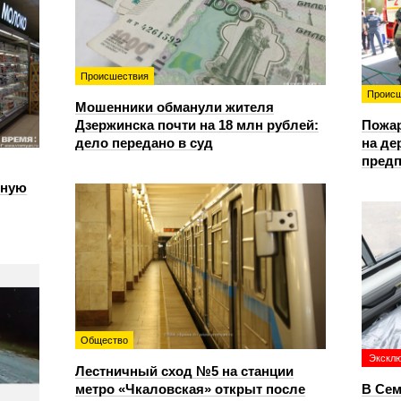
Происшествия
Происш
Мошенники обманули жителя
Дзержинска почти на 18 млн рублей:
Пожа
дело передано в суд
на д
предп
чную
Общество
Экскл
Лестничный сход №5 на станции
метро «Чкаловская» открыт после
В Сем