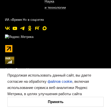
Наука
и технологии
ИА «Время Н» в соцсетях
© ИА «Время Н»
Продолжая использовать данный сайт, вы даете
Регистрационный номер ИА № ФС77−79404 от 02.11.2020
согласие на обработку
файлов cookie
, включая
Федеральной службой по надзору в сфере связи,
использование сервиса веб-аналитики Яндекс
информационных технологий и массовых коммуникаций
Метрика, в целях улучшения работы сайта
(Роскомнадзор)
Принять
Учредитель — Правительство Нижегородской области