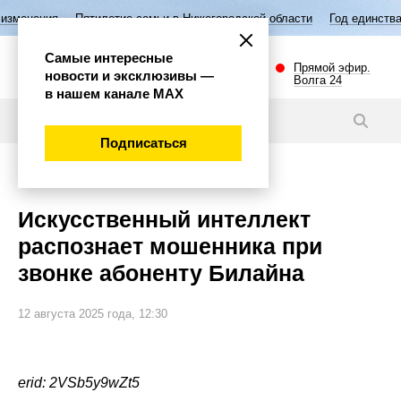
тилетие семьи в Нижегородской области
Год единства народов Росси
Самые интересные
Прямой эфир.
новости и эксклюзивы —
Волга 24
в нашем канале МАХ
Новости
Подписаться
Общество
Искусственный интеллект
распознает мошенника при
звонке абоненту Билайна
12 августа 2025 года, 12:30
erid: 2VSb5y9wZt5