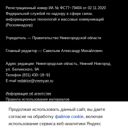
Регистрационный номер ИА № ФС77−79404 от 02.11.2020
Федеральной службой по надзору в сфере связи,
информационных технологий и массовых коммуникаций
(Роскомнадзор)
Учредитель — Правительство Нижегородской области
Главный редактор — Савельев Александр Михайлович
Адрес редакции: Нижегородская область, Нижний Новгород,
ул. Белинского, 9А
Телефон (831) 430−18−91
E-mail
redaktor@vremyan.ru
Информация об агентстве
Правила использования материалов
Продолжая использовать данный сайт, вы даете
Информационная политика использования «cookies»-файлов
согласие на обработку
файлов cookie
, включая
использование сервиса веб-аналитики Яндекс
Ресурс содержит материалы 16+