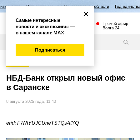
етие семьи в Нижегородской области
Год единства народов России
Самые интересные
Прямой эфир.
новости и эксклюзивы —
Волга 24
в нашем канале МАХ
Новости
Подписаться
Экономика
НБД-Банк открыл новый офис
в Саранске
8 августа 2025 года, 11:40
erid: F7NfYUJCUneTSTQsAtYQ