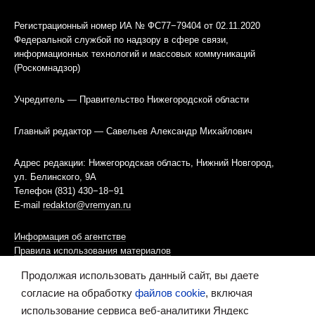
Регистрационный номер ИА № ФС77−79404 от 02.11.2020
Федеральной службой по надзору в сфере связи,
информационных технологий и массовых коммуникаций
(Роскомнадзор)
Учредитель — Правительство Нижегородской области
Главный редактор — Савельев Александр Михайлович
Адрес редакции: Нижегородская область, Нижний Новгород,
ул. Белинского, 9А
Телефон (831) 430−18−91
E-mail
redaktor@vremyan.ru
Информация об агентстве
Правила использования материалов
Продолжая использовать данный сайт, вы даете
Информационная политика использования «cookies»-файлов
согласие на обработку
файлов cookie
, включая
использование сервиса веб-аналитики Яндекс
Ресурс содержит материалы 16+