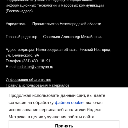
информационных технологий и массовых коммуникаций
(Роскомнадзор)
Учредитель — Правительство Нижегородской области
Главный редактор — Савельев Александр Михайлович
Адрес редакции: Нижегородская область, Нижний Новгород,
ул. Белинского, 9А
Телефон (831) 430−18−91
E-mail
redaktor@vremyan.ru
Информация об агентстве
Правила использования материалов
Продолжая использовать данный сайт, вы даете
Информационная политика использования «cookies»-файлов
согласие на обработку
файлов cookie
, включая
использование сервиса веб-аналитики Яндекс
Ресурс содержит материалы 16+
Метрика, в целях улучшения работы сайта
Сделано в digital-агентстве
Принять