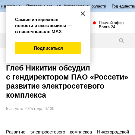
ия
Пятилетие семьи в Нижегородской области
Год единства народо
Самые интересные
Прямой эфир.
новости и эксклюзивы —
Волга 24
в нашем канале МАХ
Новости
Подписаться
Глеб Никитин обсудил
с гендиректором ПАО «Россети»
развитие электросетевого
комплекса
5 августа 2025 года, 07:30
Развитие электросетевого комплекса Нижегородской