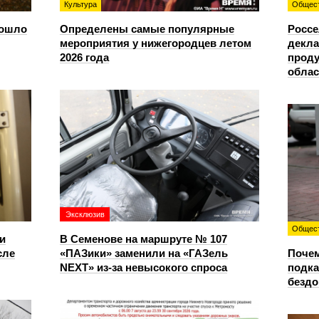
Культура
Общес
зошло
Определены самые популярные
Россе
мероприятия у нижегородцев летом
декла
2026 года
проду
облас
Эксклюзив
Общес
и
В Семенове на маршруте № 107
сле
«ПАЗики» заменили на «ГАЗель
Почем
NEXT» из‑за невысокого спроса
подка
безд