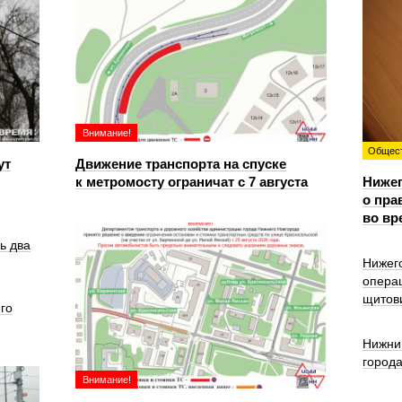
Внимание!
Общес
ут
Движение транспорта на спуске
к метромосту ограничат с 7 августа
Ниже
о пра
во вр
ь два
Нижег
опера
щитов
го
Нижни
город
Внимание!