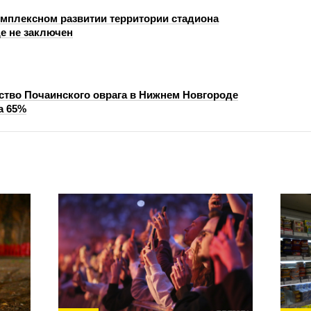
омплексном развитии территории стадиона
е не заключен
ство Почаинского оврага в Нижнем Новгороде
а 65%