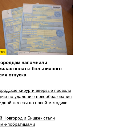
тво
городцам напомнили
вилах оплаты больничного
емя отпуска
ородские хирурги впервые провели
цию по удалению новообразования
идной железы по новой методике
й Новгород и Бишкек стали
ами-побратимами