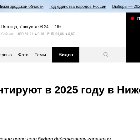
Нижегородской области
Год единства народов России
Выборы — 20
П
Пятница
, 7 августа
08:24
16+
Сейчас
USD
81,41
▲0,48
EUR
94,06
▲0,87
Видео
ервью
Фото
Темы
нтируют в 2025 году в Ни
чение пяти лет будет действовать гарантия.