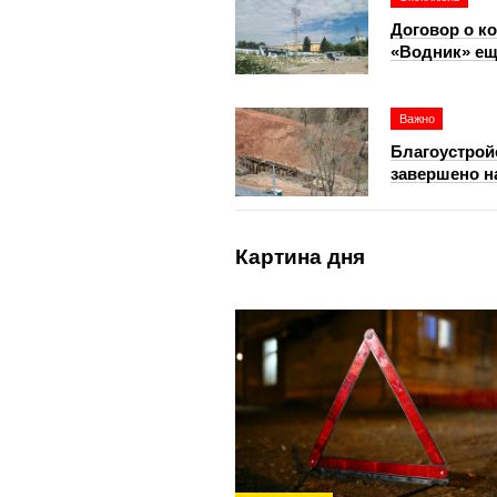
Договор о к
«Водник» ещ
Важно
Благоустрой
завершено н
Картина дня