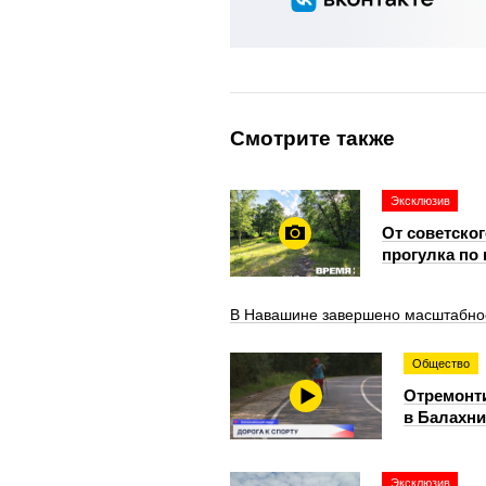
Смотрите также
Эксклюзив
От советско
прогулка по
В Навашине завершено масштабное 
Общество
Отремонти
в Балахни
Эксклюзив