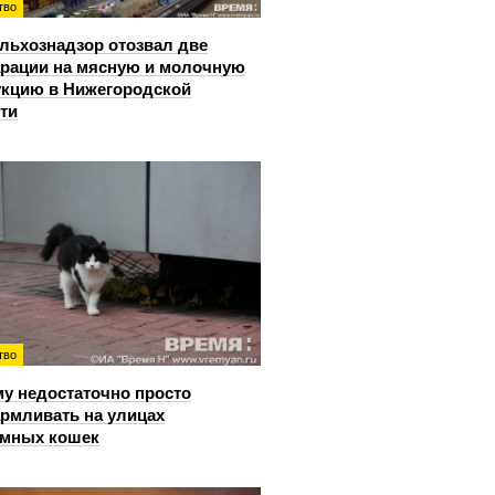
тво
льхознадзор отозвал две
рации на мясную и молочную
кцию в Нижегородской
ти
тво
у недостаточно просто
рмливать на улицах
омных кошек