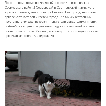
Лето — время ярких впечатлений: проведите его в парках
Сормовского района! Сормовский и Светлоярский парки, хоть
и расположены вдали от центра Нижнего Новгорода, неизменно
привлекают жителей и гостей города. У этих общественных
пространств богатая история — они стали свидетелями многих
событий, а сегодня по‑прежнему радуют посетителей и хранят
немало интересного. Узнайте, чем живут эти зоны отдыха сейчас,
прочитав материал ИА «Время Н».