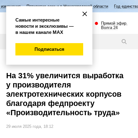
Пятилетие семьи в Нижегородской области
Год единства народов Р
Самые интересные
Прямой эфир.
новости и эксклюзивы —
Волга 24
в нашем канале МАХ
Новости
Подписаться
Экономика
На 31% увеличится выработка
у производителя
электротехнических корпусов
благодаря федпроекту
«Производительность труда»
29 июля 2025 года, 18:12