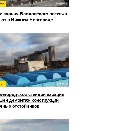
тво
с здания Блиновского пассажа
ют в Нижнем Новгороде
тво
жегородской станции аэрации
шен демонтаж конструкций
чных отстойников