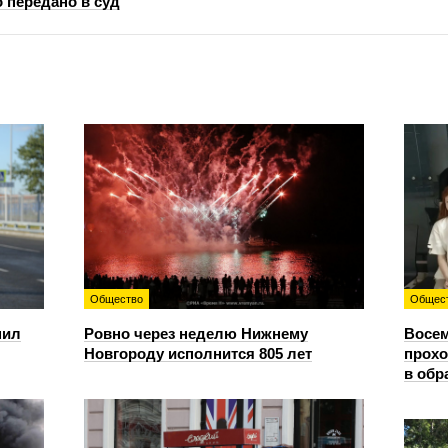
 передано в суд
Общество
Общес
пил
Ровно через неделю Нижнему
Восем
Новгороду исполнится 805 лет
прохо
в обр