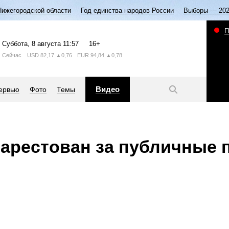
Нижегородской области
Год единства народов России
Выборы — 20
П
Суббота
, 8 августа
11:57
16+
Сейчас
USD
82,17
▲0,76
EUR
94,84
▲0,78
Видео
ервью
Фото
Темы
 арестован за публичные