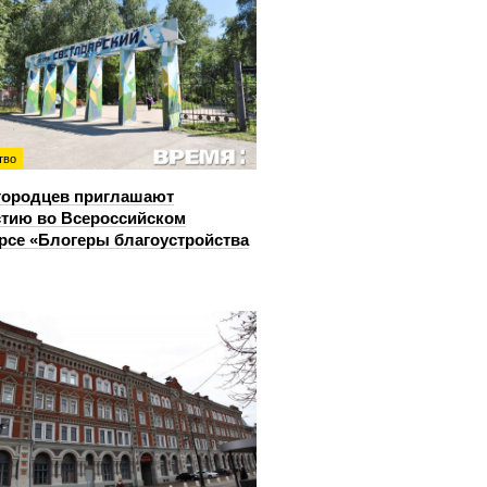
тво
городцев приглашают
стию во Всероссийском
рсе «Блогеры благоустройства