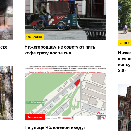
Общество
Общес
нске
Нижегородцам не советуют пить
кофе сразу после сна
Ниже
к уча
конку
2.0»
Внимание!
На улице Яблоневой введут