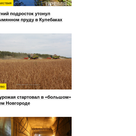
ествия
тний подросток утонул
ымянном пруду в Кулебаках
тво
урожая стартовал в «большом»
ем Новгороде