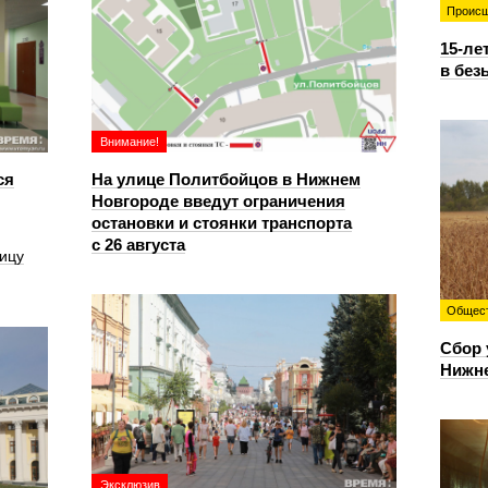
Происш
15-ле
в без
Внимание!
ся
На улице Политбойцов в Нижнем
Новгороде введут ограничения
остановки и стоянки транспорта
с 26 августа
ицу
Общес
Сбор 
Нижн
Эксклюзив