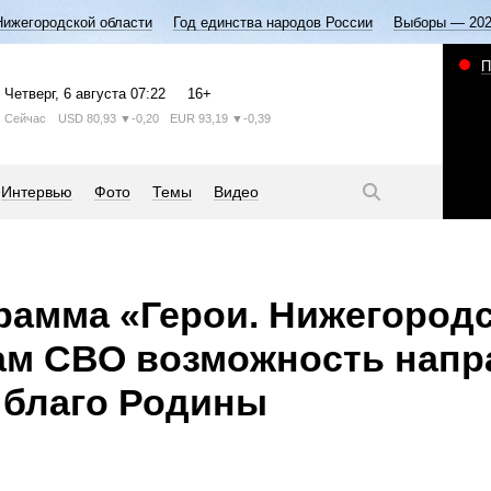
Нижегородской области
Год единства народов России
Выборы — 20
П
Четверг
, 6 августа
07:22
16+
Сейчас
USD
80,93
▼-0,20
EUR
93,19
▼-0,39
Интервью
Фото
Темы
Видео
рамма «Герои. Нижегородс
ам СВО возможность напр
 благо Родины