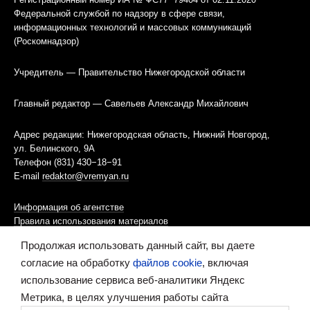
Федеральной службой по надзору в сфере связи,
информационных технологий и массовых коммуникаций
(Роскомнадзор)
Учредитель — Правительство Нижегородской области
Главный редактор — Савельев Александр Михайлович
Адрес редакции: Нижегородская область, Нижний Новгород,
ул. Белинского, 9А
Телефон (831) 430−18−91
E-mail
redaktor@vremyan.ru
Информация об агентстве
Правила использования материалов
Продолжая использовать данный сайт, вы даете
Информационная политика использования «cookies»-файлов
согласие на обработку
файлов cookie
, включая
использование сервиса веб-аналитики Яндекс
Ресурс содержит материалы 16+
Метрика, в целях улучшения работы сайта