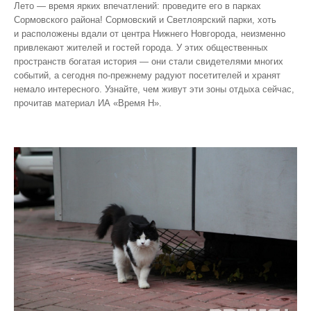
Лето — время ярких впечатлений: проведите его в парках
Сормовского района! Сормовский и Светлоярский парки, хоть
и расположены вдали от центра Нижнего Новгорода, неизменно
привлекают жителей и гостей города. У этих общественных
пространств богатая история — они стали свидетелями многих
событий, а сегодня по‑прежнему радуют посетителей и хранят
немало интересного. Узнайте, чем живут эти зоны отдыха сейчас,
прочитав материал ИА «Время Н».