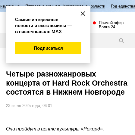
летие семьи в Нижегородской области
Год единства народов России
Самые интересные
Прямой эфир.
новости и эксклюзивы —
Волга 24
в нашем канале МАХ
Новости
Подписаться
Культура
Четыре разножанровых
концерта от Hard Rock Orchestra
состоятся в Нижнем Новгороде
23 июля 2025 года, 06:01
Они пройдут в центе культуры «Рекорд».