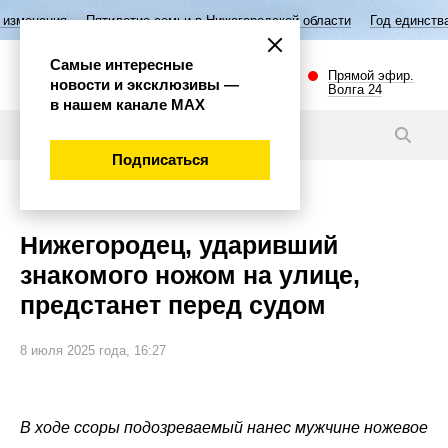
Пятилетие семьи в Нижегородской области
Год единства народов Р
Самые интересные
Прямой эфир.
новости и эксклюзивы —
Волга 24
в нашем канале МАХ
Новости
Подписаться
Происшествия
Нижегородец, ударивший
знакомого ножом на улице,
предстанет перед судом
8 июля 2025 года, 16:27
В ходе ссоры подозреваемый нанес мужчине ножевое