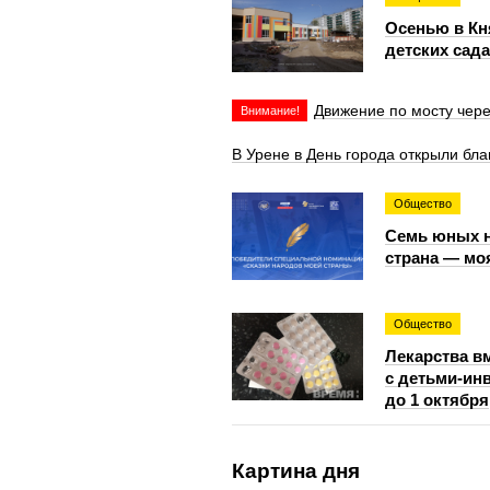
Осенью в Кн
детских сад
Движение по мосту чер
Внимание!
В Урене в День города открыли бл
Общество
Семь юных н
страна — мо
Общество
Лекарства в
с детьми‑ин
до 1 октября
Картина дня