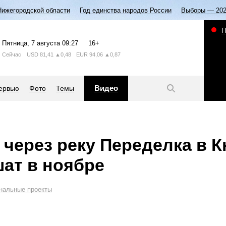
Нижегородской области
Год единства народов России
Выборы — 20
П
Пятница
, 7 августа
09:27
16+
Сейчас
USD
81,41
▲0,48
EUR
94,06
▲0,87
Видео
ервью
Фото
Темы
 через реку Переделка в 
шат в ноябре
нальные проекты