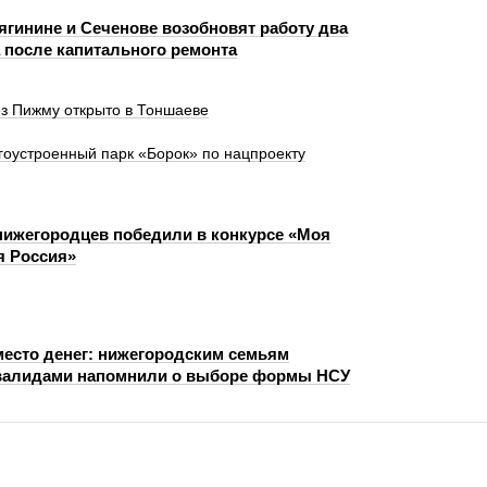
ягинине и Сеченове возобновят работу два
а после капитального ремонта
ез Пижму открыто в Тоншаеве
агоустроенный парк «Борок» по нацпроекту
ижегородцев победили в конкурсе «Моя
я Россия»
место денег: нижегородским семьям
валидами напомнили о выборе формы НСУ