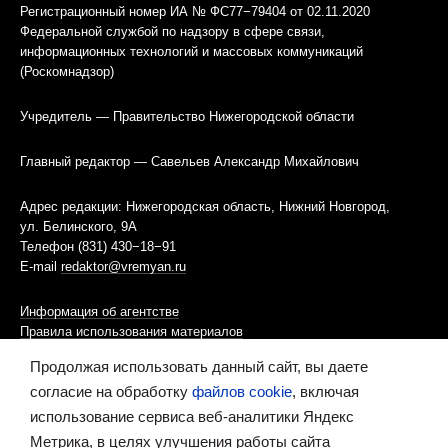
Регистрационный номер ИА № ФС77−79404 от 02.11.2020
Федеральной службой по надзору в сфере связи,
информационных технологий и массовых коммуникаций
(Роскомнадзор)
Учредитель — Правительство Нижегородской области
Главный редактор — Савельев Александр Михайлович
Адрес редакции: Нижегородская область, Нижний Новгород,
ул. Белинского, 9А
Телефон (831) 430−18−91
E-mail
redaktor@vremyan.ru
Информация об агентстве
Правила использования материалов
Продолжая использовать данный сайт, вы даете
Информационная политика использования «cookies»-файлов
согласие на обработку
файлов cookie
, включая
использование сервиса веб-аналитики Яндекс
Ресурс содержит материалы 16+
Метрика, в целях улучшения работы сайта