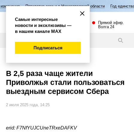
Пятилетие семьи в Нижегородской области
Год единства народов Р
Самые интересные
Прямой эфир.
новости и эксклюзивы —
Волга 24
в нашем канале МАХ
Новости
Подписаться
Экономика
В 2,5 раза чаще жители
Приволжья стали пользоваться
выездным сервисом Сбера
2 июля 2025 года, 14:25
erid: F7NfYUJCUneTRxeDAFKV