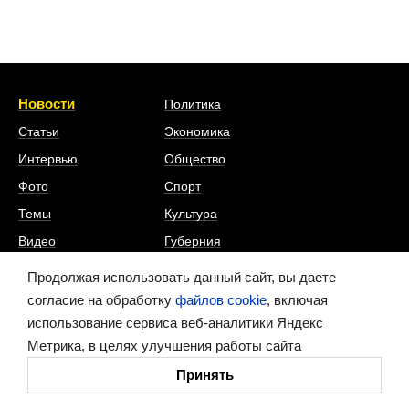
Новости
Политика
Статьи
Экономика
Интервью
Общество
Фото
Спорт
Темы
Культура
Видео
Губерния
Происшествия
Продолжая использовать данный сайт, вы даете
Наука
согласие на обработку
файлов cookie
, включая
и технологии
использование сервиса веб-аналитики Яндекс
Метрика, в целях улучшения работы сайта
ИА «Время Н» в соцсетях
Принять