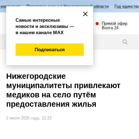
летие семьи в Нижегородской области
Год единства народов России
Самые интересные
Прямой эфир.
новости и эксклюзивы —
Волга 24
в нашем канале МАХ
Новости
Подписаться
Губерния
Нижегородские
муниципалитеты привлекают
медиков на село путём
предоставления жилья
2 июля 2025 года, 12:23