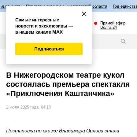
ятилетие семьи в Нижегородской области
Год единства народов Росс
Самые интересные
Прямой эфир.
новости и эксклюзивы —
Волга 24
в нашем канале МАХ
Новости
Подписаться
Культура
В Нижегородском театре кукол
состоялась премьера спектакля
«Приключения Каштанчика»
2 июля 2025 года, 04:18
Постановка по сказке Владимира Орлова стала