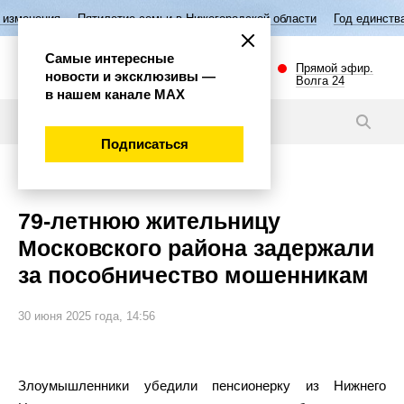
ятилетие семьи в Нижегородской области
Год единства народов Росс
Самые интересные
Прямой эфир.
новости и эксклюзивы —
Волга 24
в нашем канале МАХ
Новости
Подписаться
Происшествия
79-летнюю жительницу
Московского района задержали
за пособничество мошенникам
30 июня 2025 года, 14:56
Злоумышленники убедили пенсионерку из Нижнего