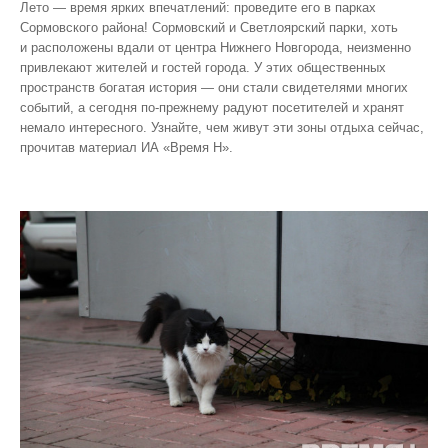
Лето — время ярких впечатлений: проведите его в парках
Сормовского района! Сормовский и Светлоярский парки, хоть
и расположены вдали от центра Нижнего Новгорода, неизменно
привлекают жителей и гостей города. У этих общественных
пространств богатая история — они стали свидетелями многих
событий, а сегодня по‑прежнему радуют посетителей и хранят
немало интересного. Узнайте, чем живут эти зоны отдыха сейчас,
прочитав материал ИА «Время Н».