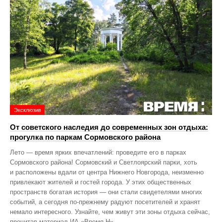
Эксклюзив
От советского наследия до современных зон отдыха:
прогулка по паркам Сормовского района
Лето — время ярких впечатлений: проведите его в парках
Сормовского района! Сормовский и Светлоярский парки, хоть
и расположены вдали от центра Нижнего Новгорода, неизменно
привлекают жителей и гостей города. У этих общественных
пространств богатая история — они стали свидетелями многих
событий, а сегодня по‑прежнему радуют посетителей и хранят
немало интересного. Узнайте, чем живут эти зоны отдыха сейчас,
прочитав материал ИА «Время Н».