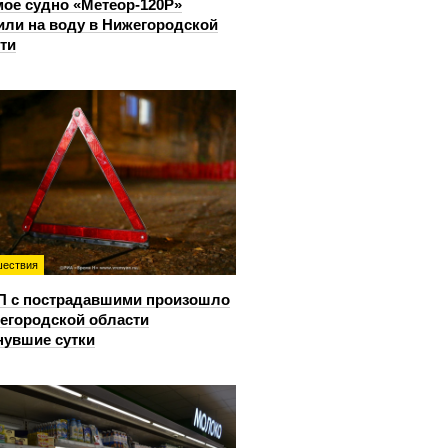
ое судно «Метеор-120Р»
или на воду в Нижегородской
ти
ествия
П с пострадавшими произошло
егородской области
нувшие сутки