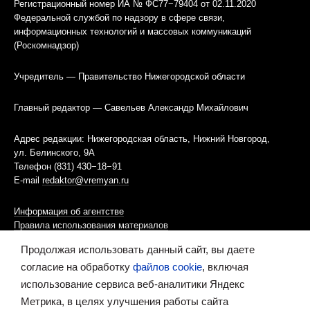
Регистрационный номер ИА № ФС77−79404 от 02.11.2020
Федеральной службой по надзору в сфере связи,
информационных технологий и массовых коммуникаций
(Роскомнадзор)
Учредитель — Правительство Нижегородской области
Главный редактор — Савельев Александр Михайлович
Адрес редакции: Нижегородская область, Нижний Новгород,
ул. Белинского, 9А
Телефон (831) 430−18−91
E-mail
redaktor@vremyan.ru
Информация об агентстве
Правила использования материалов
Продолжая использовать данный сайт, вы даете
Информационная политика использования «cookies»-файлов
согласие на обработку
файлов cookie
, включая
использование сервиса веб-аналитики Яндекс
Ресурс содержит материалы 16+
Метрика, в целях улучшения работы сайта