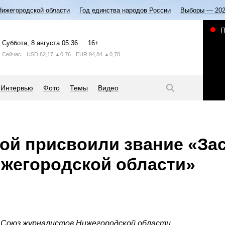
Нижегородской области
Год единства народов России
Выборы — 20
П
Суббота
, 8 августа
05:36
16+
Сейчас
USD
82,17
▲0,76
EUR
94,84
▲0,78
Интервью
Фото
Темы
Видео
ой присвоили звание «З
жегородской области»
а Союз журналистов Нижегородской области.