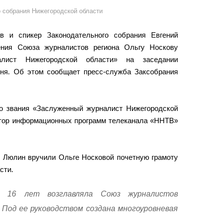
о собрания Нижегородской области
в и спикер Законодательного собрания Евгений
ения Союза журналистов региона Ольгу Носкову
алист Нижегородской области» на заседании
юня. Об этом сообщает пресс-служба Заксобрания
го звания «Заслуженный журналист Нижегородской
ор информационных программ телеканала «ННТВ»
й Люлин вручили Ольге Носковой почетную грамоту
сти.
е 16 лет возглавляла Союз журналистов
 Под ее руководством создана многоуровневая