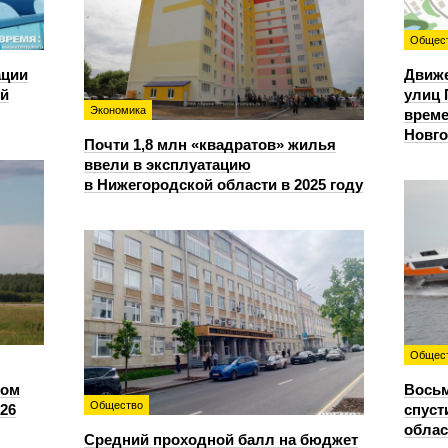
Общес
ации
Движе
ий
улиц 
Экономика
време
Новг
Почти 1,8 млн «квадратов» жилья
ввели в эксплуатацию
в Нижегородской области в 2025 году
Общес
сом
Восьм
Общество
26
спуст
облас
Средний проходной балл на бюджет