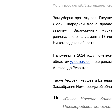
Фото: пресс-служба Законодательног
Замгубернатора Андрей Гнеуше
Люлин наградили члена правл
званием «Заслуженный журн
регионального парламента 19 и
Нижегородской области.
Напомним, в 2024 году почетно
области»
удостоился
шеф-редакт
Александр Резонтов.
Также Андрей Гнеушев и Евгени
Заксобрания Нижегородской обла
«Ольга Носкова боле
Нижегородской области.