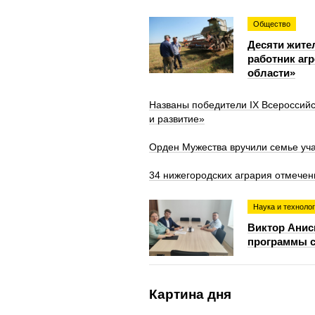
Общество
Десяти жите
работник аг
области»
Названы победители IX Всероссий
и развитие»
Орден Мужества вручили семье уч
34 нижегородских агрария отмече
Наука и техноло
Виктор Анис
программы с
Картина дня