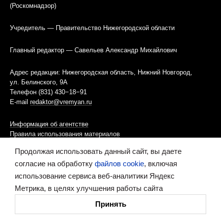
(Роскомнадзор)
Учредитель — Правительство Нижегородской области
Главный редактор — Савельев Александр Михайлович
Адрес редакции: Нижегородская область, Нижний Новгород,
ул. Белинского, 9А
Телефон (831) 430−18−91
E-mail
redaktor@vremyan.ru
Информация об агентстве
Правила использования материалов
Продолжая использовать данный сайт, вы даете
Информационная политика использования «cookies»-файлов
согласие на обработку
файлов cookie
, включая
использование сервиса веб-аналитики Яндекс
Ресурс содержит материалы 16+
Метрика, в целях улучшения работы сайта
Сделано в digital-агентстве
Принять