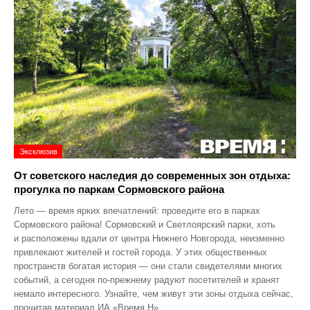
Эксклюзив
От советского наследия до современных зон отдыха:
прогулка по паркам Сормовского района
Лето — время ярких впечатлений: проведите его в парках
Сормовского района! Сормовский и Светлоярский парки, хоть
и расположены вдали от центра Нижнего Новгорода, неизменно
привлекают жителей и гостей города. У этих общественных
пространств богатая история — они стали свидетелями многих
событий, а сегодня по‑прежнему радуют посетителей и хранят
немало интересного. Узнайте, чем живут эти зоны отдыха сейчас,
прочитав материал ИА «Время Н».